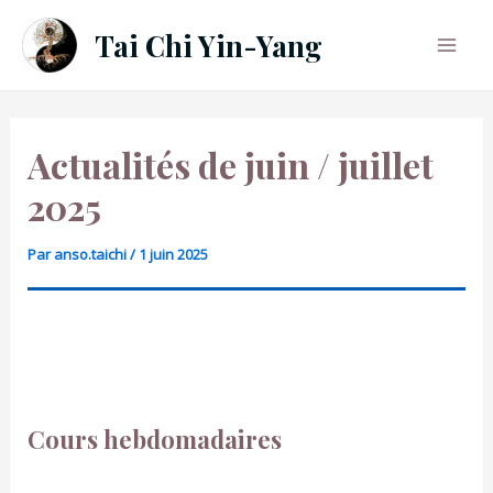
Aller
Tai Chi Yin-Yang
au
Mai
contenu
Men
Actualités de juin / juillet
2025
Par
anso.taichi
/
1 juin 2025
Cours hebdomadaires