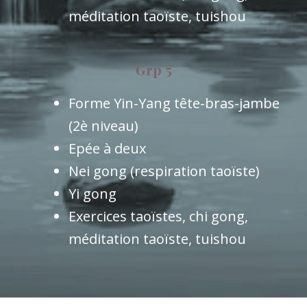
méditation taoïste, tuishou
Grp 5
Forme Yin-Yang tête-bras-jambe
(2è niveau)
Epée à deux
Nei gong (respiration taoïste)
Yi gong
Exercices taoïstes, chi gong,
méditation taoïste, tuishou