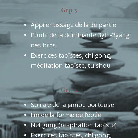
Grp 3
Apprentissage de la 3è partie
Etude de la dominante 3yin-3yang
des bras
Exercices taoïstes, chi gong,
méditation taoïste, tuishou
Grp 4
Spirale de la jambe porteuse
Fin de la forme de l’épée
Nei gong (respiration taoïste)
Exercices taoïstes, chi gong,